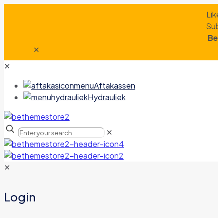
Lik
Sub
Be
✕
✕
Aftakassen
Hydrauliek
✕
✕
Login