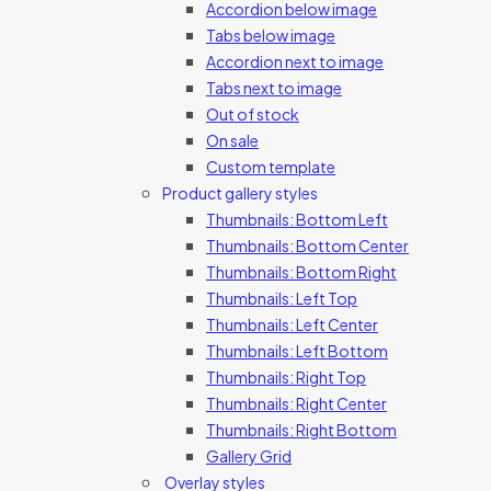
Accordion below image
Tabs below image
Accordion next to image
Tabs next to image
Out of stock
On sale
Custom template
Product gallery styles
Thumbnails: Bottom Left
Thumbnails: Bottom Center
Thumbnails: Bottom Right
Thumbnails: Left Top
Thumbnails: Left Center
Thumbnails: Left Bottom
Thumbnails: Right Top
Thumbnails: Right Center
Thumbnails: Right Bottom
Gallery Grid
Overlay styles