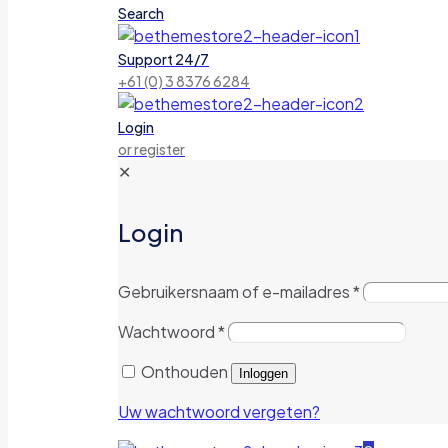
Search
Support 24/7
+61 (0) 3 8376 6284
Login
or register
✕
Login
Gebruikersnaam of e-mailadres
*
Wachtwoord
*
Onthouden
Inloggen
Uw wachtwoord vergeten?