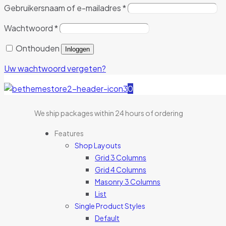
Gebruikersnaam of e-mailadres
*
Wachtwoord
*
Onthouden
Inloggen
Uw wachtwoord vergeten?
0
We ship packages within 24 hours of ordering
Features
Shop Layouts
Grid 3 Columns
Grid 4 Columns
Masonry 3 Columns
List
Single Product Styles
Default