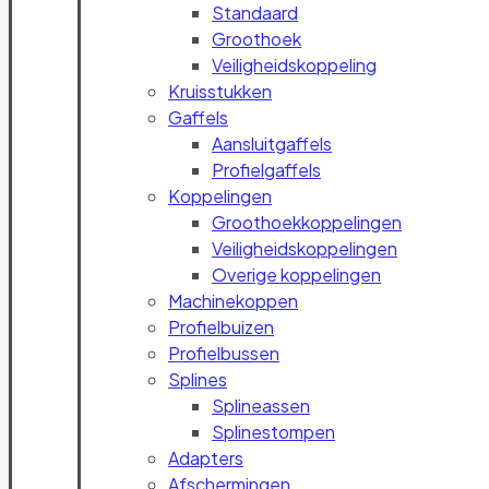
Standaard
Groothoek
Veiligheidskoppeling
Kruisstukken
Gaffels
Aansluitgaffels
Profielgaffels
Koppelingen
Groothoekkoppelingen
Veiligheidskoppelingen
Overige koppelingen
Machinekoppen
Profielbuizen
Profielbussen
Splines
Splineassen
Splinestompen
Adapters
Afschermingen